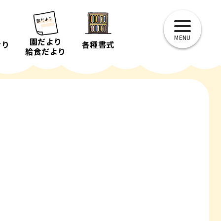
toggle
navigation
園だより
おり
各種書式
給食だより