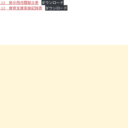
7.12 掲示用月間献立表
ダウンロード
7.12 食育支援実施記録表
ダウンロード