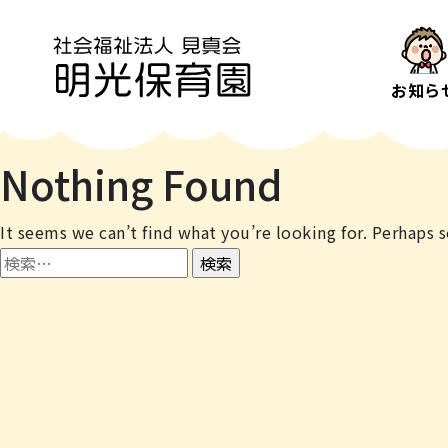
お知ら
Nothing Found
It seems we can’t find what you’re looking for. Perhaps s
検
索: