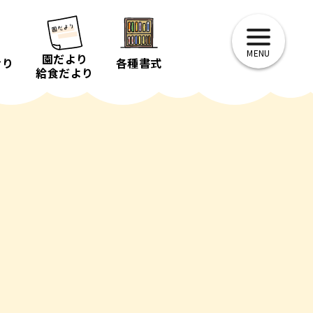
toggle
navigation
園だより
おり
各種書式
給食だより